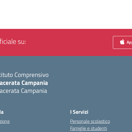
iciale su:
App
tituto Comprensivo
acerata Campania
acerata Campania
Visita la pagina iniziale della scuola
la
I Servizi
zione
Personale scolastico
Famiglie e studenti