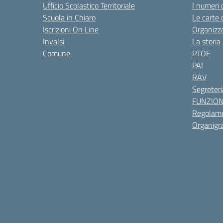
Ufficio Scolastico Territoriale
I numeri 
Scuola in Chiaro
Le carte 
Iscrizioni On Line
Organizz
Invalsi
La storia
Comune
PTOF
PAI
RAV
Segreteri
FUNZIO
Regolame
Organig