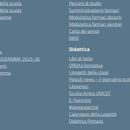
della scuola
Percorsi di studio
della scuola
Somministrazione farmaci
azione
Modulistica farmaci docenti
Modulistica farmaci genitori
Carta dei servizi
MAD
Didattica
a
Libri di testo
NIGRAMMA 2025-26
Offerta formativa
nti
I progetti delle classi
ramma
Pascoli news – il giornalino sco
Libriamoci
Scuola Amica UNICEF
E-Twinning
#ioleggoperchè
Calendario della Legalità
Didattica Primaria