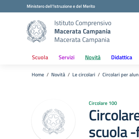
Vai ai contenuti
Vai al menu di navigazione
Vai al footer
Ministero dell'Istruzione e del Merito
Istituto Comprensivo
Macerata Campania
Macerata Campania
Scuola
Servizi
Novità
Didattica
Home
Novità
Le circolari
Circolari per alun
Circolare 100
Circolar
scuola -