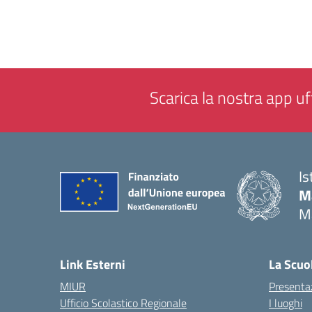
Scarica la nostra app uff
Is
M
M
— 
Link Esterni
La Scuo
MIUR
Presenta
Ufficio Scolastico Regionale
I luoghi