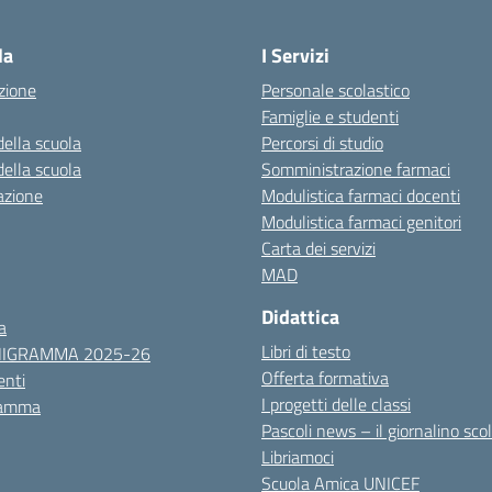
Visita la pagina iniziale della scuola
la
I Servizi
zione
Personale scolastico
Famiglie e studenti
della scuola
Percorsi di studio
della scuola
Somministrazione farmaci
azione
Modulistica farmaci docenti
Modulistica farmaci genitori
Carta dei servizi
MAD
Didattica
a
Libri di testo
NIGRAMMA 2025-26
Offerta formativa
nti
I progetti delle classi
ramma
Pascoli news – il giornalino sco
Libriamoci
Scuola Amica UNICEF