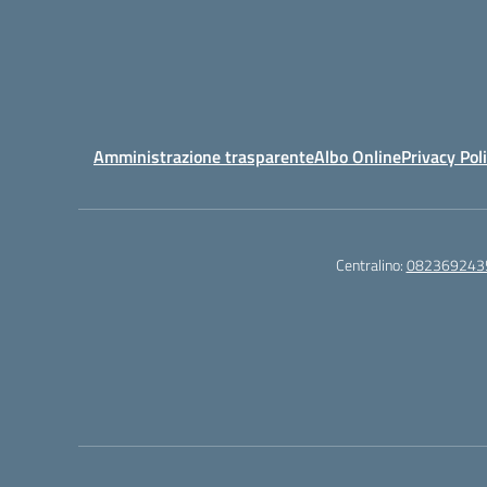
Amministrazione trasparente
Albo Online
Privacy Pol
Centralino:
082369243