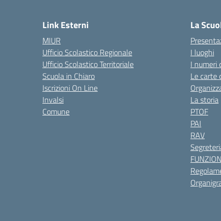
— 
Link Esterni
La Scuo
MIUR
Presenta
Ufficio Scolastico Regionale
I luoghi
Ufficio Scolastico Territoriale
I numeri 
Scuola in Chiaro
Le carte 
Iscrizioni On Line
Organizz
Invalsi
La storia
Comune
PTOF
PAI
RAV
Segreteri
FUNZIO
Regolame
Organig