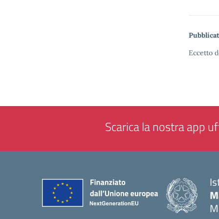
Pubblicat
Eccetto d
Scarica la nostra app uff
Is
M
M