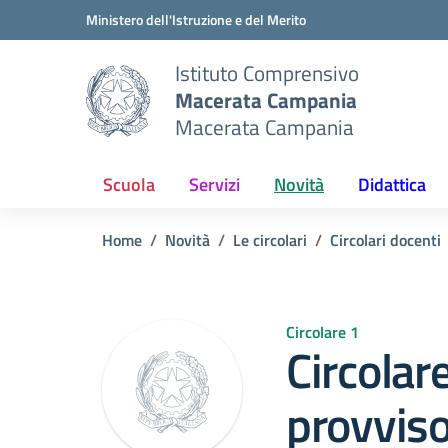
Vai ai contenuti
Vai al menu di navigazione
Vai al footer
Ministero dell'Istruzione e del Merito
Istituto Comprensivo
Macerata Campania
Macerata Campania
Scuola
Servizi
Novità
Didattica
Home
Novità
Le circolari
Circolari docenti
Circolare 1
Circolar
provviso