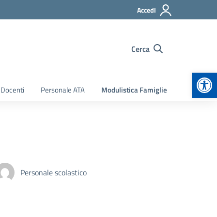
Accedi
Cerca
Apr
 Docenti
Personale ATA
Modulistica Famiglie
Personale scolastico