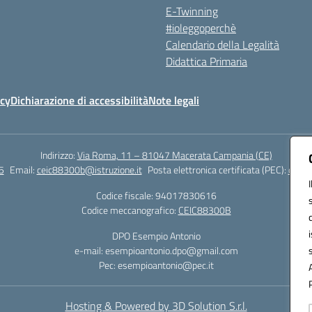
E-Twinning
#ioleggoperchè
Calendario della Legalità
Didattica Primaria
icy
Dichiarazione di accessibilità
Note legali
Indirizzo:
Via Roma, 11 – 81047 Macerata Campania (CE)
5
Email:
ceic88300b@istruzione.it
Posta elettronica certificata (PEC):
ceic8
Codice fiscale: 94017830616
Codice meccanografico:
CEIC88300B
DPO Esempio Antonio
e-mail: esempioantonio.dpo@gmail.com
Pec: esempioantonio@pec.it
Hosting & Powered by 3D Solution S.r.l.