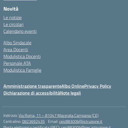
Novità
Le notizie
Le circolari
Calendario eventi
Albo Sindacale
Area Docenti
Modulistica Docenti
Personale ATA
Modulistica Famiglie
Amministrazione trasparente
Albo Online
Privacy Policy
Dichiarazione di accessibilità
Note legali
Indirizzo:
Via Roma, 11 – 81047 Macerata Campania (CE)
Centralino:
0823692435
Email:
ceic88300b@istruzione.it
Posta elettronica certificata (PEC):
ceic88300b@pec.istruzione.it