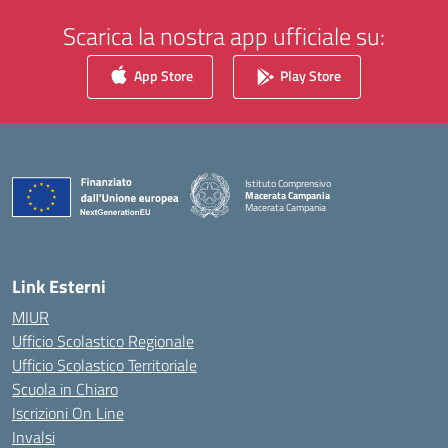
Scarica la nostra app ufficiale su:
App Store
Play Store
Istituto Comprensivo
Macerata Campania
Macerata Campania
— Visita la pagina iniziale della scuola
Link Esterni
MIUR
Ufficio Scolastico Regionale
Ufficio Scolastico Territoriale
Scuola in Chiaro
Iscrizioni On Line
Invalsi