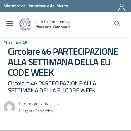
Vai ai contenuti
Vai al menu di navigazione
Vai al footer
Ministero dell'Istruzione e del Merito
Istituto Comprensivo
Macerata Campania
Circolare 46
Circolare 46 PARTECIPAZIONE
ALLA SETTIMANA DELLA EU
CODE WEEK
Circolare 46 PARTECIPAZIONE ALLA
SETTIMANA DELLA EU CODE WEEK
Personale scolastico
Dirigente Scolastico