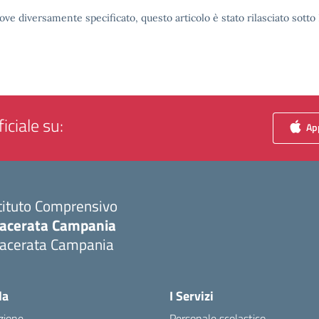
ove diversamente specificato, questo articolo è stato rilasciato sott
iciale su:
App
tituto Comprensivo
acerata Campania
acerata Campania
Visita la pagina iniziale della scuola
la
I Servizi
zione
Personale scolastico