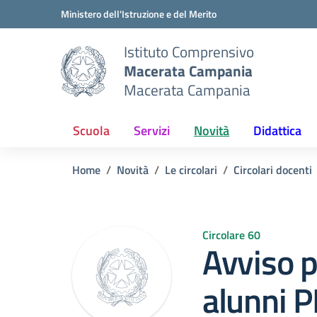
Vai ai contenuti
Vai al menu di navigazione
Vai al footer
Ministero dell'Istruzione e del Merito
Istituto Comprensivo
Macerata Campania
Macerata Campania
Scuola
Servizi
Novità
Didattica
Home
Novità
Le circolari
Circolari docenti
Circolare 60
Avviso p
alunni 