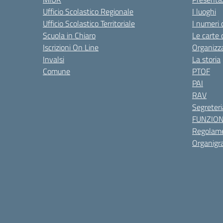
Ufficio Scolastico Regionale
I luoghi
Ufficio Scolastico Territoriale
I numeri 
Scuola in Chiaro
Le carte 
Iscrizioni On Line
Organizz
Invalsi
La storia
Comune
PTOF
PAI
RAV
Segreteri
FUNZIO
Regolame
Organig