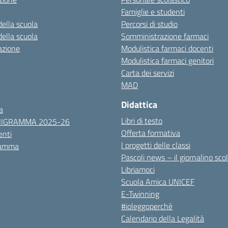
Famiglie e studenti
della scuola
Percorsi di studio
della scuola
Somministrazione farmaci
azione
Modulistica farmaci docenti
Modulistica farmaci genitori
Carta dei servizi
MAD
Didattica
a
Libri di testo
NIGRAMMA 2025-26
Offerta formativa
nti
I progetti delle classi
ramma
Pascoli news – il giornalino sco
Libriamoci
Scuola Amica UNICEF
E-Twinning
#ioleggoperchè
Calendario della Legalità