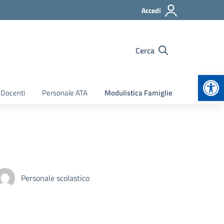
Accedi
Cerca
Apr
 Docenti
Personale ATA
Modulistica Famiglie
Personale scolastico