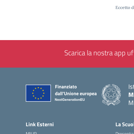
Eccetto d
Scarica la nostra app uff
Is
M
M
— 
Link Esterni
La Scuo
MIUR
Presenta