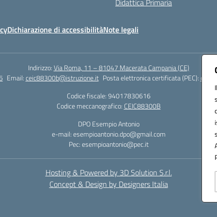
Didattica Primaria
icy
Dichiarazione di accessibilità
Note legali
Indirizzo:
Via Roma, 11 – 81047 Macerata Campania (CE)
5
Email:
ceic88300b@istruzione.it
Posta elettronica certificata (PEC):
ceic8
Codice fiscale: 94017830616
Codice meccanografico:
CEIC88300B
DPO Esempio Antonio
e-mail: esempioantonio.dpo@gmail.com
Pec: esempioantonio@pec.it
Hosting & Powered by 3D Solution S.r.l.
Concept & Design by Designers Italia