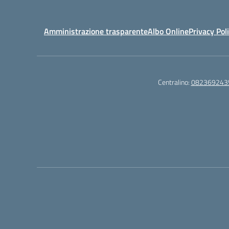
Amministrazione trasparente
Albo Online
Privacy Pol
Centralino:
082369243