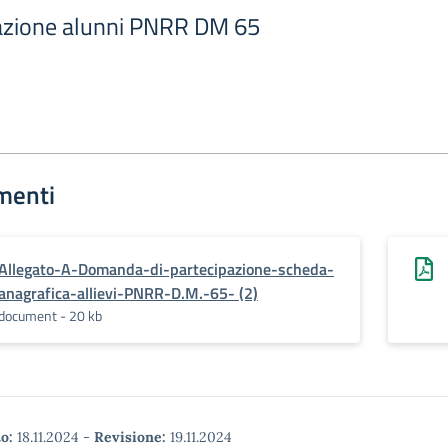
pazione alunni PNRR DM 65
menti
Allegato-A-Domanda-di-partecipazione-scheda-
anagrafica-allievi-PNRR-D.M.-65- (2)
document - 20 kb
o:
18.11.2024
-
Revisione:
19.11.2024