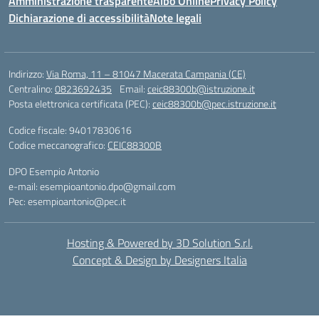
Amministrazione trasparente
Albo Online
Privacy Policy
Dichiarazione di accessibilità
Note legali
Indirizzo:
Via Roma, 11 – 81047 Macerata Campania (CE)
Centralino:
0823692435
Email:
ceic88300b@istruzione.it
Posta elettronica certificata (PEC):
ceic88300b@pec.istruzione.it
Codice fiscale: 94017830616
Codice meccanografico:
CEIC88300B
DPO Esempio Antonio
e-mail: esempioantonio.dpo@gmail.com
Pec: esempioantonio@pec.it
Hosting & Powered by 3D Solution S.r.l.
Concept & Design by Designers Italia