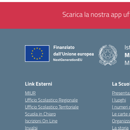
Scarica la nostra app uff
Is
M
M
— 
Link Esterni
La Scuo
MIUR
Presenta
Ufficio Scolastico Regionale
I luoghi
Ufficio Scolastico Territoriale
I numeri 
Scuola in Chiaro
Le carte 
Iscrizioni On Line
Organizz
Invalsi
La storia