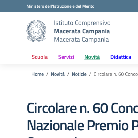
Vai ai contenuti
Vai al menu di navigazione
Vai al footer
Ministero dell'Istruzione e del Merito
Istituto Comprensivo
Macerata Campania
Macerata Campania
Scuola
Servizi
Novità
Didattica
Home
Novità
Notizie
Circolare n. 60 Conc
Circolare n. 60 Con
Nazionale Premio 