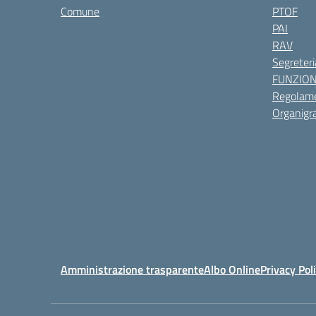
Comune
PTOF
PAI
RAV
Segreteri
FUNZIO
Regolame
Organig
Amministrazione trasparente
Albo Online
Privacy Pol