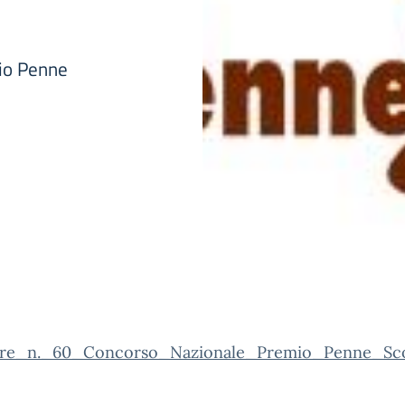
mio Penne
are_n._60_Concorso_Nazionale_Premio_Penne_Scon