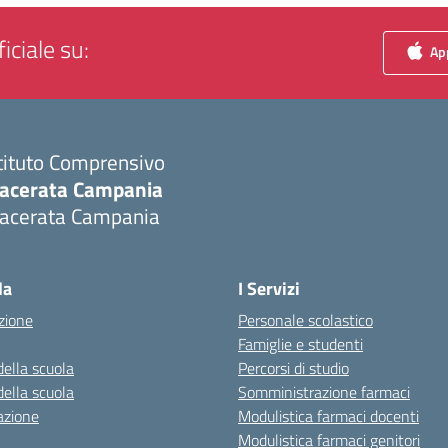
iciale su:
App
tituto Comprensivo
acerata Campania
acerata Campania
Visita la pagina iniziale della scuola
la
I Servizi
zione
Personale scolastico
Famiglie e studenti
della scuola
Percorsi di studio
della scuola
Somministrazione farmaci
azione
Modulistica farmaci docenti
Modulistica farmaci genitori