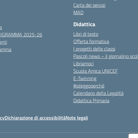
Carta dei servizi
MAD
Didattica
a
Libri di testo
NIGRAMMA 2025-26
Offerta formativa
nti
I progetti delle classi
ramma
Pascoli news – il giornalino sco
Libriamoci
Scuola Amica UNICEF
E-Twinning
#ioleggoperchè
Calendario della Legalità
Didattica Primaria
icy
Dichiarazione di accessibilità
Note legali