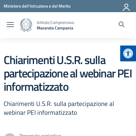
Vai ai contenuti
Vai al menu di navigazione
Vai al footer
Ministero dell'Istruzione e del Merito
Istituto Comprensivo
Macerata Campania
Apr
Chiarimenti U.S.R. sulla
partecipazione al webinar PEI
informatizzato
Chiarimenti U.S.R. sulla partecipazione al
webinar PEI informatizzato
Personale scolastico