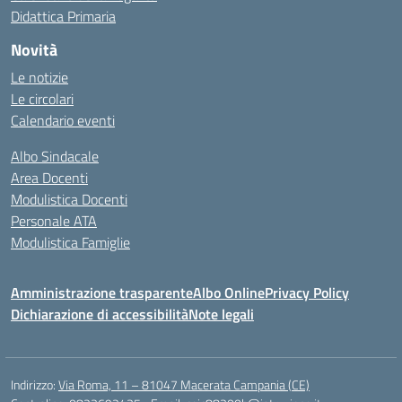
Didattica Primaria
Novità
Le notizie
Le circolari
Calendario eventi
Albo Sindacale
Area Docenti
Modulistica Docenti
Personale ATA
Modulistica Famiglie
Amministrazione trasparente
Albo Online
Privacy Policy
Dichiarazione di accessibilità
Note legali
Indirizzo:
Via Roma, 11 – 81047 Macerata Campania (CE)