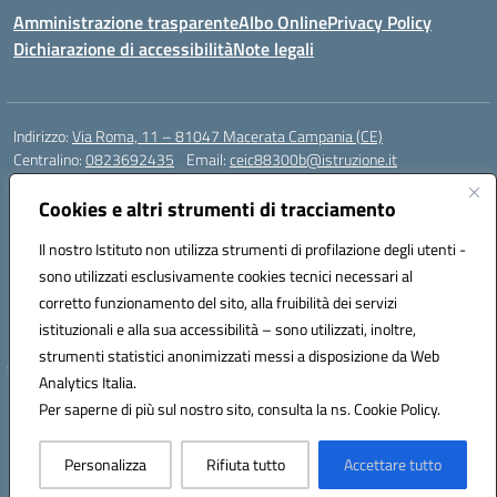
Amministrazione trasparente
Albo Online
Privacy Policy
Dichiarazione di accessibilità
Note legali
Indirizzo:
Via Roma, 11 – 81047 Macerata Campania (CE)
Centralino:
0823692435
Email:
ceic88300b@istruzione.it
Posta elettronica certificata (PEC):
ceic88300b@pec.istruzione.it
Cookies e altri strumenti di tracciamento
Codice fiscale: 94017830616
Codice meccanografico:
CEIC88300B
Il nostro Istituto non utilizza strumenti di profilazione degli utenti -
sono utilizzati esclusivamente cookies tecnici necessari al
DPO Esempio Antonio
corretto funzionamento del sito, alla fruibilità dei servizi
e-mail: esempioantonio.dpo@gmail.com
istituzionali e alla sua accessibilità – sono utilizzati, inoltre,
Pec: esempioantonio@pec.it
strumenti statistici anonimizzati messi a disposizione da Web
Analytics Italia.
Hosting & Powered by 3D Solution S.r.l.
Per saperne di più sul nostro sito, consulta la ns. Cookie Policy.
Concept & Design by Designers Italia
Personalizza
Rifiuta tutto
Accettare tutto