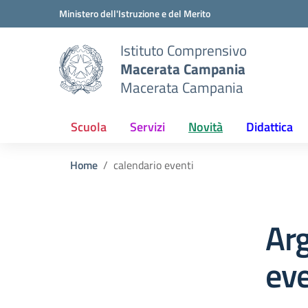
Vai ai contenuti
Vai al menu di navigazione
Vai al footer
Ministero dell'Istruzione e del Merito
Istituto Comprensivo
Macerata Campania
Macerata Campania
Scuola
Servizi
Novità
Didattica
Home
calendario eventi
Arg
eve