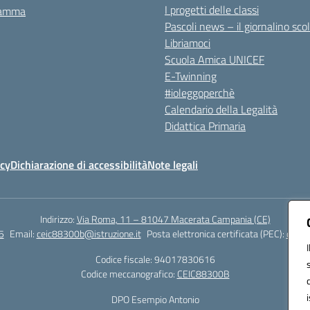
I progetti delle classi
ramma
Pascoli news – il giornalino sco
Libriamoci
Scuola Amica UNICEF
E-Twinning
#ioleggoperchè
Calendario della Legalità
Didattica Primaria
icy
Dichiarazione di accessibilità
Note legali
Indirizzo:
Via Roma, 11 – 81047 Macerata Campania (CE)
5
Email:
ceic88300b@istruzione.it
Posta elettronica certificata (PEC):
ceic8
Codice fiscale: 94017830616
Codice meccanografico:
CEIC88300B
DPO Esempio Antonio