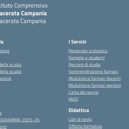
tituto Comprensivo
acerata Campania
acerata Campania
Visita la pagina iniziale della scuola
la
I Servizi
zione
Personale scolastico
Famiglie e studenti
della scuola
Percorsi di studio
della scuola
Somministrazione farmaci
azione
Modulistica farmaci docenti
Modulistica farmaci genitori
Carta dei servizi
MAD
Didattica
a
Libri di testo
NIGRAMMA 2025-26
Offerta formativa
nti