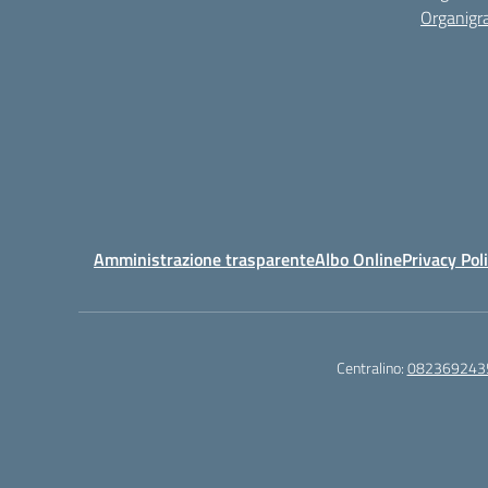
Organig
Amministrazione trasparente
Albo Online
Privacy Pol
Centralino:
082369243