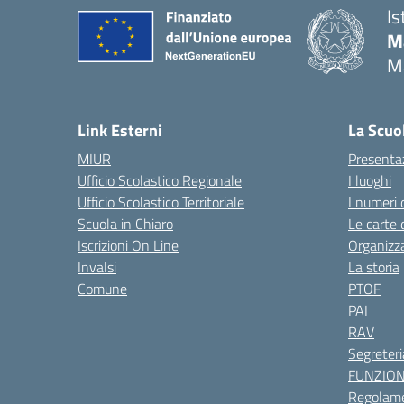
Is
M
M
— 
Link Esterni
La Scuo
MIUR
Presenta
Ufficio Scolastico Regionale
I luoghi
Ufficio Scolastico Territoriale
I numeri 
Scuola in Chiaro
Le carte 
Iscrizioni On Line
Organizz
Invalsi
La storia
Comune
PTOF
PAI
RAV
Segreteri
FUNZIO
Regolame